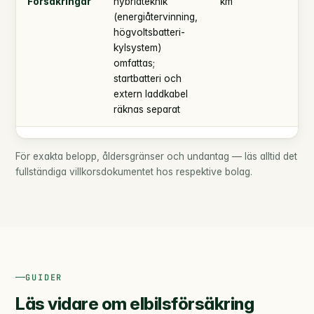
Försäkringar
hybridteknik
km
(energiåtervinning,
högvoltsbatteri-
kylsystem)
omfattas;
startbatteri och
extern laddkabel
räknas separat
För exakta belopp, åldersgränser och undantag — läs alltid det
fullständiga villkorsdokumentet hos respektive bolag.
GUIDER
Läs vidare om elbilsförsäkring