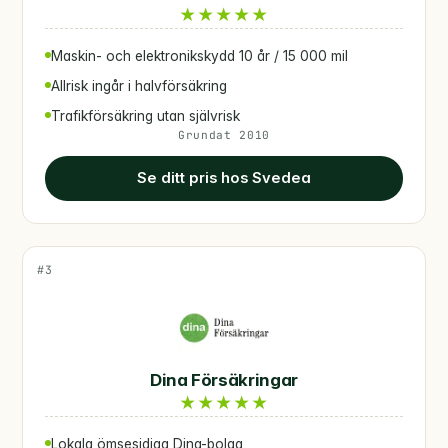
★
★
★
★
★
Maskin- och elektronikskydd 10 år / 15 000 mil
Allrisk ingår i halvförsäkring
Trafikförsäkring utan självrisk
Grundat 2010
Se ditt pris hos Svedea
#3
Dina Försäkringar
★
★
★
★
★
Lokala ömsesidiga Dina-bolag