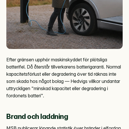
Efter gränsen upphör maskinskyddet för plötsliga
batterifel. Då återstår tillverkarens batterigaranti. Normal
kapacitetsförlust eller degradering över tid räknas inte
som skada hos något bolag — Hedvigs villkor undantar
uttryckligen "minskad kapacitet eller degradering i
fordonets batteri".
Brand och laddning
MSB publicerar löpande statistik över bränder i elfordon.