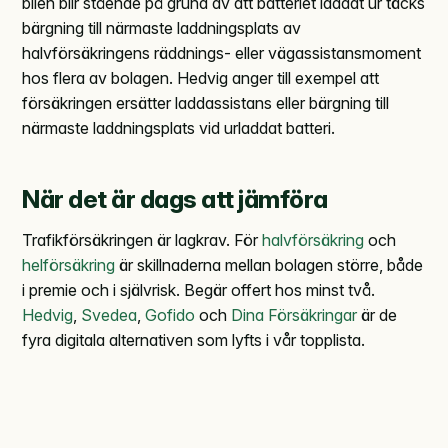
bilen blir stående på grund av att batteriet laddat ur täcks
bärgning till närmaste laddningsplats av
halvförsäkringens räddnings- eller vägassistansmoment
hos flera av bolagen. Hedvig anger till exempel att
försäkringen ersätter laddassistans eller bärgning till
närmaste laddningsplats vid urladdat batteri.
När det är dags att jämföra
Trafikförsäkringen är lagkrav. För
halvförsäkring
och
helförsäkring
är skillnaderna mellan bolagen större, både
i premie och i självrisk. Begär offert hos minst två.
Hedvig
,
Svedea
,
Gofido
och
Dina Försäkringar
är de
fyra digitala alternativen som lyfts i vår topplista.