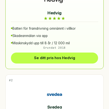
Hedvig
★
★
★
★
★
Batteri för framdrivning omnämnt i villkor
Skadeanmälan via app
Maskinskydd upp till 8 år / 12 000 mil
Grundat 2018
Se ditt pris hos Hedvig
#2
Svedea