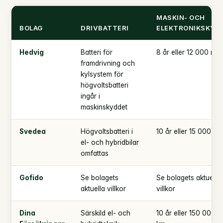
MASKIN- OCH
BOLAG
DRIVBATTERI
ELEKTRONIKSKYD
Hedvig
Batteri för
8 år eller 12 000 mil
framdrivning och
kylsystem för
högvoltsbatteri
ingår i
maskinskyddet
Svedea
Högvoltsbatteri i
10 år eller 15 000 mil
el- och hybridbilar
omfattas
Gofido
Se bolagets
Se bolagets aktuella
aktuella villkor
villkor
Dina
Särskild el- och
10 år eller 150 000