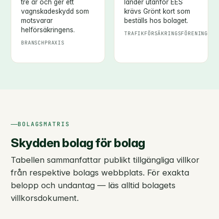
tre år och ger ett
länder utanför EES
vagnskadeskydd som
krävs Grönt kort som
motsvarar
beställs hos bolaget.
helförsäkringens.
TRAFIKFÖRSÄKRINGSFÖRENINGEN
BRANSCHPRAXIS
BOLAGSMATRIS
Skydden bolag för bolag
Tabellen sammanfattar publikt tillgängliga villkor
från respektive bolags webbplats. För exakta
belopp och undantag — läs alltid bolagets
villkorsdokument.