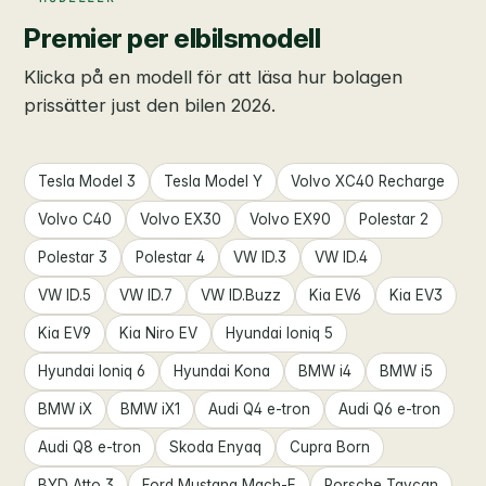
Premier per elbilsmodell
Klicka på en modell för att läsa hur bolagen
prissätter just den bilen 2026.
Tesla Model 3
Tesla Model Y
Volvo XC40 Recharge
Volvo C40
Volvo EX30
Volvo EX90
Polestar 2
Polestar 3
Polestar 4
VW ID.3
VW ID.4
VW ID.5
VW ID.7
VW ID.Buzz
Kia EV6
Kia EV3
Kia EV9
Kia Niro EV
Hyundai Ioniq 5
Hyundai Ioniq 6
Hyundai Kona
BMW i4
BMW i5
BMW iX
BMW iX1
Audi Q4 e-tron
Audi Q6 e-tron
Audi Q8 e-tron
Skoda Enyaq
Cupra Born
BYD Atto 3
Ford Mustang Mach-E
Porsche Taycan