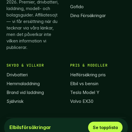
2026. Premier, drivbatteri,
Gofido
laddning, modell- och
bolagsguider. Affiliatesajt
Dina Försäkringar
— vi får ersättning när du
tecknar via våra länkar,
men det påverkar inte
vilken information vi
publicerar.
SKYDD & VILLKOR
PRIS & MODELLER
Drivbatteri
Helförsäkring pris
Hemmaladdning
Elbil vs bensin
Brand vid laddning
Tesla Model Y
Självrisk
Volvo EX30
© 2026 Elbilsförsäkring.com ·
info@elbilsförsäkring.com
Elbilsförsäkringar
Se topplista
Vi reserverar oss för eventuella informationsfel.