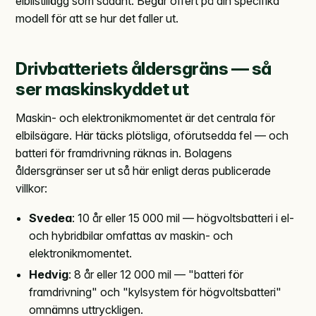
elbilstillägg som sådant. Begär offert på din specifika
modell för att se hur det faller ut.
Drivbatteriets åldersgräns — så
ser maskinskyddet ut
Maskin- och elektronikmomentet är det centrala för
elbilsägare. Här täcks plötsliga, oförutsedda fel — och
batteri för framdrivning räknas in. Bolagens
åldersgränser ser ut så här enligt deras publicerade
villkor:
Svedea
: 10 år eller 15 000 mil — högvoltsbatteri i el-
och hybridbilar omfattas av maskin- och
elektronikmomentet.
Hedvig
: 8 år eller 12 000 mil — "batteri för
framdrivning" och "kylsystem för högvoltsbatteri"
omnämns uttryckligen.