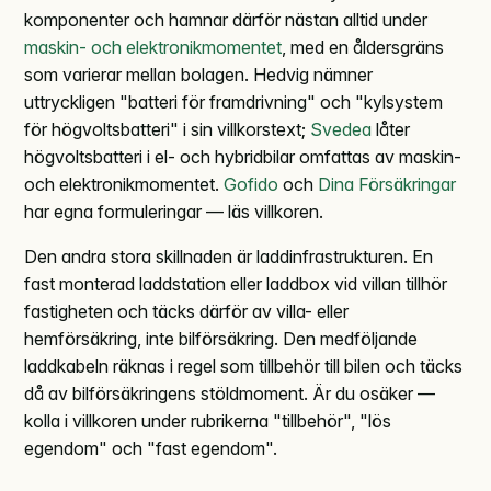
komponenter och hamnar därför nästan alltid under
maskin- och elektronikmomentet
, med en åldersgräns
som varierar mellan bolagen. Hedvig nämner
uttryckligen "batteri för framdrivning" och "kylsystem
för högvoltsbatteri" i sin villkorstext;
Svedea
låter
högvoltsbatteri i el- och hybridbilar omfattas av maskin-
och elektronikmomentet.
Gofido
och
Dina Försäkringar
har egna formuleringar — läs villkoren.
Den andra stora skillnaden är laddinfrastrukturen. En
fast monterad laddstation eller laddbox vid villan tillhör
fastigheten och täcks därför av villa- eller
hemförsäkring, inte bilförsäkring. Den medföljande
laddkabeln räknas i regel som tillbehör till bilen och täcks
då av bilförsäkringens stöldmoment. Är du osäker —
kolla i villkoren under rubrikerna "tillbehör", "lös
egendom" och "fast egendom".