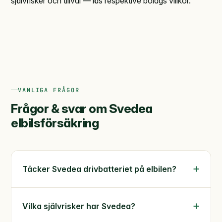
självrisker och tillval — läs respektive bolags villkor.
VANLIGA FRÅGOR
Frågor & svar om Svedea
elbilsförsäkring
Täcker Svedea drivbatteriet på elbilen?
Vilka självrisker har Svedea?