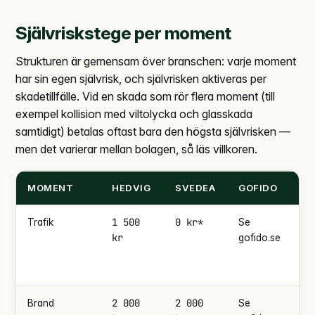
Självriskstege per moment
Strukturen är gemensam över branschen: varje moment
har sin egen självrisk, och självrisken aktiveras per
skadetillfälle. Vid en skada som rör flera moment (till
exempel kollision med viltolycka och glasskada
samtidigt) betalas oftast bara den högsta självrisken —
men det varierar mellan bolagen, så läs villkoren.
MOMENT
HEDVIG
SVEDEA
GOFIDO
D
1 500
0 kr*
Trafik
Se
Enl
kr
gofido.se
fö
(+
un
2 000
2 000
Brand
Se
Enl