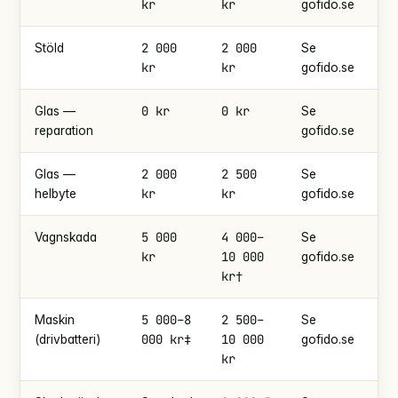
kr
kr
gofido.se
fö
2 000
2 000
Stöld
Se
Enl
kr
kr
gofido.se
fö
0 kr
0 kr
20
Glas —
Se
reparation
gofido.se
2 000
2 500
Glas —
Se
Enl
kr
kr
helbyte
gofido.se
fö
5 000
4 000–
Vagnskada
Se
Va
kr
10 000
gofido.se
bi
kr†
5 000–8
2 500–
fr
Maskin
Se
000 kr‡
10 000
kr
(drivbatteri)
gofido.se
kr