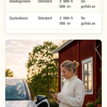
2 000–5
2 
Skadegörelse
Standard
Se
000 kr
gofido.se
2 000–5
0 
Djurkollision
Standard
Se
000 kr
ti
gofido.se