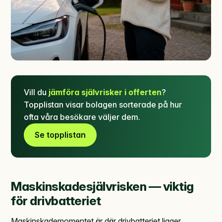
Vill du
jämföra självrisker i offerten
?
Topplistan visar bolagen sorterade på hur
ofta våra besökare väljer dem.
Se topplistan
Maskinskadesjälvrisken — viktig
för drivbatteriet
Maskinskademomentet är där drivbatteriet ligger.