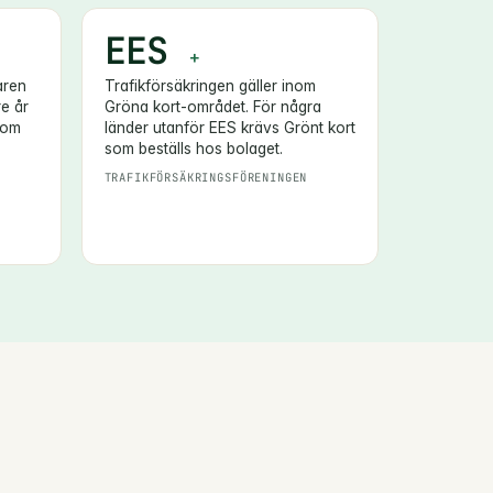
EES
+
aren
Trafikförsäkringen gäller inom
re år
Gröna kort-området. För några
som
länder utanför EES krävs Grönt kort
som beställs hos bolaget.
TRAFIKFÖRSÄKRINGSFÖRENINGEN