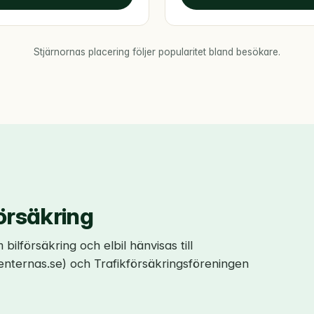
Stjärnornas placering följer popularitet bland besökare.
örsäkring
lförsäkring och elbil hänvisas till
ternas.se) och Trafikförsäkringsföreningen