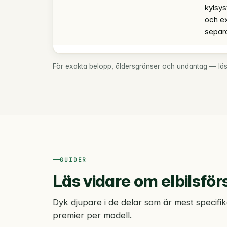
kylsys
och ex
separ
För exakta belopp, åldersgränser och undantag — läs a
GUIDER
Läs vidare om elbilsför
Dyk djupare i de delar som är mest specifika
premier per modell.