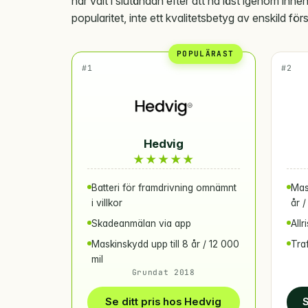
har valt i slutändan efter att ha läst igenom inne
popularitet, inte ett kvalitetsbetyg av enskild för
POPULÄRAST
#1
#2
Hedvig
★
★
★
★
★
Batteri för framdrivning omnämnt
Mas
i villkor
år /
Skadeanmälan via app
Allr
Maskinskydd upp till 8 år / 12 000
Traf
mil
Grundat 2018
Se ditt pris hos Hedvig
S