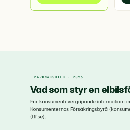
MARKNADSBILD · 2026
Vad som styr en elbilsf
För konsumentövergripande information om bi
Konsumenternas Försäkringsbyrå (konsumen
(tff.se).