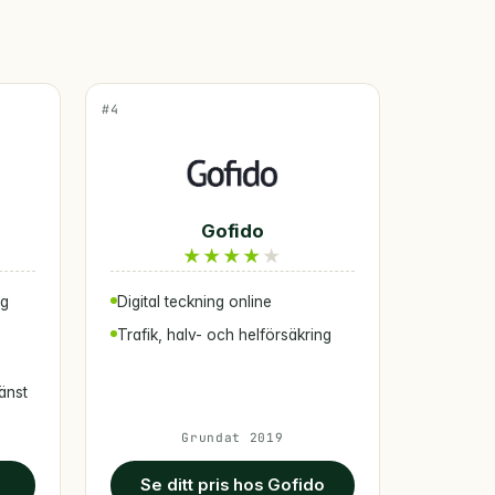
#4
Gofido
★
★
★
★
★
ag
Digital teckning online
Trafik, halv- och helförsäkring
jänst
Grundat 2019
Se ditt pris hos Gofido