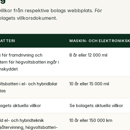
villkor från respektive bolags webbplats. För
olagets villkorsdokument.
ATTERI
MASKIN- OCH ELEKTRONIKS
i för framdrivning och
8 år eller 12 000 mil
tem för högvoltsbatteri ingår i
nskyddet
tsbatteri i el- och hybridbilar
10 år eller 15 000 mil
tas
agets aktuella villkor
Se bolagets aktuella villkor
ld el- och hybridteknik
10 år eller 150 000 km
iåtervinning, högvoltsbatteri-