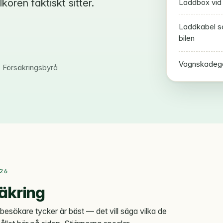
koren faktiskt sitter.
Laddbox vid
Laddkabel so
bilen
Vagnskadegar
s Försäkringsbyrå
26
äkring
a besökare tycker är bäst — det vill säga vilka de