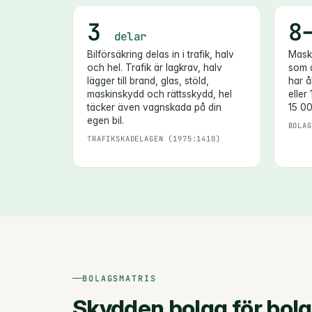
3
8
delar
Bilförsäkring delas in i trafik, halv
Maski
och hel. Trafik är lagkrav, halv
som d
lägger till brand, glas, stöld,
har å
maskinskydd och rättsskydd, hel
eller
täcker även vagnskada på din
15 00
egen bil.
BOLAG
TRAFIKSKADELAGEN (1975:1410)
BOLAGSMATRIS
Skydden bolag för bol