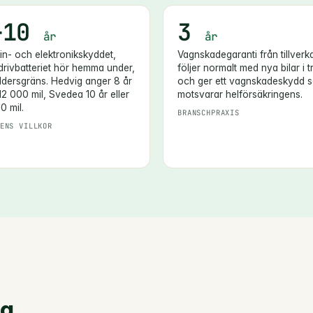
–10
3
år
år
n- och elektronikskyddet,
Vagnskadegaranti från tillverk
rivbatteriet hör hemma under,
följer normalt med nya bilar i t
ldersgräns. Hedvig anger 8 år
och ger ett vagnskadeskydd 
 12 000 mil, Svedea 10 år eller
motsvarar helförsäkringens.
0 mil.
BRANSCHPRAXIS
ENS VILLKOR
ag