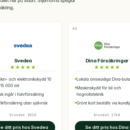
hållet här på sidan. Stjärnorna speglar
säkring.
#3
Svedea
Dina Försäkringar
★
★
★
★
★
★
★
★
★
★
kin- och elektronikskydd 10
Lokala ömsesidiga Dina-bol
 15 000 mil
Maskinskydd för bil och
isk ingår i halvförsäkring
högvoltsteknik
ikförsäkring utan självrisk
Grönt kort beställs via kundt
Grundat 2010
Grundat 1768
e ditt pris hos Svedea
Se ditt pris hos Dina