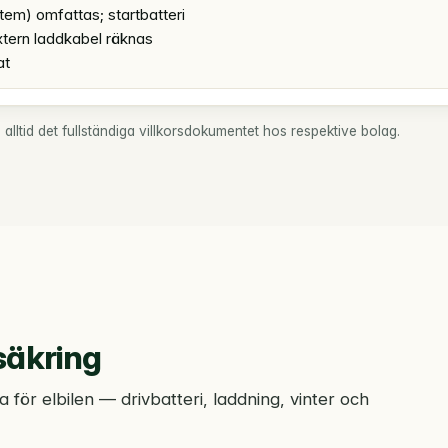
tem) omfattas; startbatteri
tern laddkabel räknas
at
lltid det fullständiga villkorsdokumentet hos respektive bolag.
säkring
 för elbilen — drivbatteri, laddning, vinter och