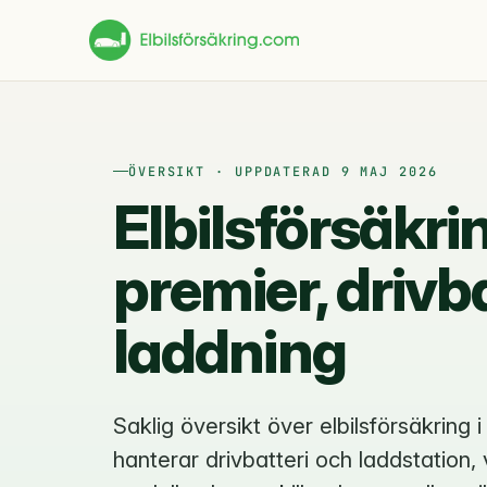
ÖVERSIKT · UPPDATERAD 9 MAJ 2026
Elbilsförsäkr
premier, drivb
laddning
Saklig översikt över elbilsförsäkring 
hanterar drivbatteri och laddstation,