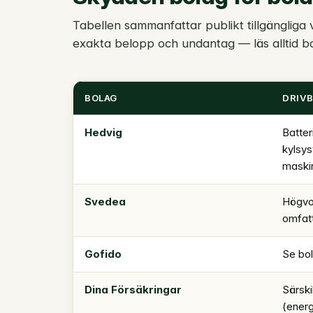
Tabellen sammanfattar publikt tillgängliga 
exakta belopp och undantag — läs alltid b
BOLAG
DRIVB
Hedvig
Batter
kylsys
maski
Svedea
Högvol
omfat
Gofido
Se bol
Dina Försäkringar
Särski
(energ