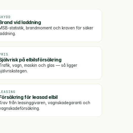
SKYDD
Brand vid laddning
MSB-statistik, brandmoment och kraven för säker
laddning.
PRIS
Självrisk på elbilsförsäkring
Trafik, vagn, maskin och glas — så ligger
självriskstegen.
LEASING
Försäkring för leasad elbil
Krav från leasinggivaren, vagnskadegaranti och
vagnskadeförsäkring.