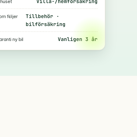
Villa-/hemförsäkring
 huset
Tillbehör ·
m följer
bilförsäkring
Vanligen 3 år
anti ny bil