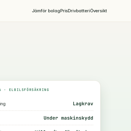
Jämför bolag
Pris
Drivbatteri
Översikt
A · ELBILSFÖRSÄKRING
Lagkrav
ing
Under maskinskydd