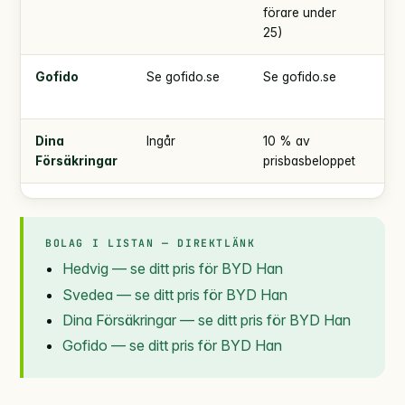
förare under
000
25)
Gofido
Se gofido.se
Se gofido.se
Se
gof
Dina
Ingår
10 % av
enl
Försäkringar
prisbasbeloppet
BOLAG I LISTAN — DIREKTLÄNK
Hedvig — se ditt pris för BYD Han
Svedea — se ditt pris för BYD Han
Dina Försäkringar — se ditt pris för BYD Han
Gofido — se ditt pris för BYD Han