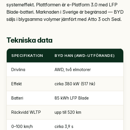
systemeffekt. Plattformen är e-Platform 3.0 med LFP
Blade-batteri. Marknaden i Sverige är begränsad — BYD
säljs i blygsamma volymer jämfört med Atto 3 och Seal.
Tekniska data
SPECIFIKATION
BYD HAN (AWD-UTFÖRANDE)
Drivlina
AWD, två elmotorer
Effekt
cirka 380 kW (517 hk)
Batteri
85 kWh LFP Blade
Räckvidd WLTP
upp till 520 km
0–100 km/h
cirka 3,9 s