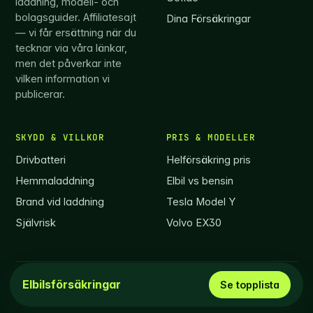
laddning, modell- och
bolagsguider. Affiliatesajt
Dina Försäkringar
— vi får ersättning när du
tecknar via våra länkar,
men det påverkar inte
vilken information vi
publicerar.
SKYDD & VILLKOR
PRIS & MODELLER
Drivbatteri
Helförsäkring pris
Hemmaladdning
Elbil vs bensin
Brand vid laddning
Tesla Model Y
Självrisk
Volvo EX30
© 2026 Elbilsförsäkring.com ·
info@elbilsförsäkring.com
Elbilsförsäkringar
Se topplista
Vi reserverar oss för eventuella informationsfel.