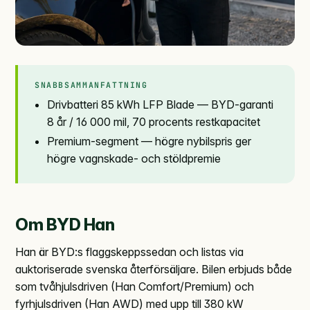
SNABBSAMMANFATTNING
Drivbatteri 85 kWh LFP Blade — BYD-garanti
8 år / 16 000 mil, 70 procents restkapacitet
Premium-segment — högre nybilspris ger
högre vagnskade- och stöldpremie
Om BYD Han
Han är BYD:s flaggskepps­sedan och listas via
auktoriserade svenska återförsäljare. Bilen erbjuds både
som tvåhjuls­driven (Han Comfort/Premium) och
fyrhjuls­driven (Han AWD) med upp till 380 kW