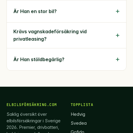
Är Han en stor bil?
Krävs vagnskadeförsäkring vid
privatleasing?
Är Han stöldbegärlig?
ELBILSFÖRSÄKRING.COM
TOPPLISTA
Saklig översikt över
Hedvig
elbilsförsäkringar i Sverige
Svedea
2026. Premier, drivbatteri,
Gofido