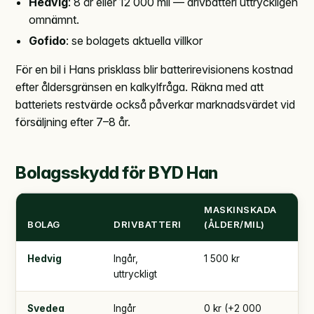
Hedvig
: 8 år eller 12 000 mil — drivbatteri uttryckligen
omnämnt.
Gofido
: se bolagets aktuella villkor
För en bil i Hans prisklass blir batterirevisionens kostnad
efter åldersgränsen en kalkylfråga. Räkna med att
batteriets restvärde också påverkar marknadsvärdet vid
försäljning efter 7–8 år.
Bolagsskydd för BYD Han
MASKINSKADA
TR
BOLAG
DRIVBATTERI
(ÅLDER/MIL)
SJ
Hedvig
Ingår,
1 500 kr
5 0
uttryckligt
Svedea
Ingår
0 kr (+2 000
4 