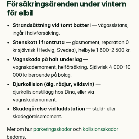
Försäkringsärenden under vintern
för elbil
Strandsättning vid tomt batteri
— vägassistans,
ingår i halvförsäkring.
Stenskott i frontruta
— glasmoment, reparation 0
kr självrisk (Hedvig, Svedea), helbyte 1 800–2 500 kr.
Vagnskada på halt underlag
—
vagnskademoment, helförsäkring. Självrisk 4 000–10
000 kr beroende på bolag.
Djurkollision (älg, rådjur, vildsvin)
—
djurkollisionstillägg hos Dina, eller via
vagnskademoment.
Skadegörelse vid laddstation
— stöld- eller
skadegörelsemoment.
Mer om hur
parkeringsskador
och
kollisionsskador
bedöms.