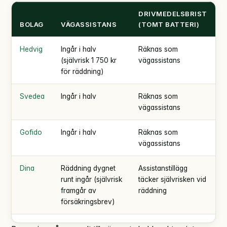
DRIVMEDELSBRIST
BOLAG
VÄGASSISTANS
(TOMT BATTERI)
Hedvig
Ingår i halv
Räknas som
(självrisk 1 750 kr
vägassistans
för räddning)
Svedea
Ingår i halv
Räknas som
vägassistans
Gofido
Ingår i halv
Räknas som
vägassistans
Dina
Räddning dygnet
Assistanstillägg
runt ingår (självrisk
täcker självrisken vid
framgår av
räddning
försäkringsbrev)