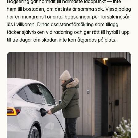
Bogsering går normalt till närmaste laddpunkt — inte
hem till bostaden, om det inte är samma sak. Vissa bolag
har en maxgräns för antal bogseringar per försäkringsår;
läs i villkoren. Dinas assistansförsäkring som tillägg
täcker självrisken vid räddning och ger rätt till hyrbil i upp
till tre dagar om skadan inte kan åtgärdas på plats.