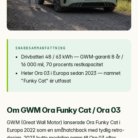
SNABBSAMMANFATTNING
Drivbatteri 48 / 63 kWh — GWM-garanti 8 år /
16 000 mil, 70 procents restkapacitet
Heter Ora 03 i Europa sedan 2023 — namnet
"Funky Cat" är utfasat
Om GWM Ora Funky Cat / Ora 03
GWM (Great Wall Motor) lanserade Ora Funky Cat i
Europa 2022 som en småhatchback med tydlig retro-
design. 2023 bytte modellen namn till Ora 03 efter