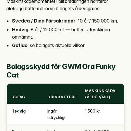
Maskinskademomentet i bilförsäkringen hanterar
plötsliga batterifel inom bolagets åldersgräns:
Svedea / Dina Försäkringar
: 10 år / 150 000 km.
Hedvig
: 8 år / 12 000 mil — batteri uttryckligen
omnämnt.
Gofido
: se bolagets aktuella villkor
Bolagsskydd för GWM Ora Funky
Cat
MASKINSKADA
TR
BOLAG
DRIVBATTERI
(ÅLDER/MIL)
SJ
Hedvig
Ingår,
1 500 kr
5 0
uttryckligt