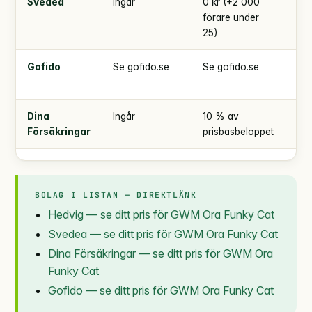
Svedea
Ingår
0 kr (+2 000
4 
förare under
000
25)
Gofido
Se gofido.se
Se gofido.se
Se
gof
Dina
Ingår
10 % av
enl
Försäkringar
prisbasbeloppet
BOLAG I LISTAN — DIREKTLÄNK
Hedvig — se ditt pris för GWM Ora Funky Cat
Svedea — se ditt pris för GWM Ora Funky Cat
Dina Försäkringar — se ditt pris för GWM Ora
Funky Cat
Gofido — se ditt pris för GWM Ora Funky Cat