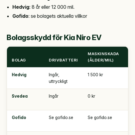
Hedvig
: 8 år eller 12 000 mil.
Gofido
: se bolagets aktuella villkor
Bolagsskydd för Kia Niro EV
MASKINSKADA
TR
BOLAG
DRIVBATTERI
(ÅLDER/MIL)
SJ
Hedvig
Ingår,
1 500 kr
5 0
uttryckligt
Svedea
Ingår
0 kr
4 
000
Gofido
Se gofido.se
Se gofido.se
Se
gof