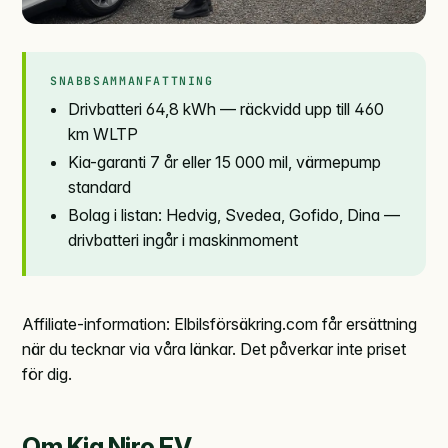
SNABBSAMMANFATTNING
Drivbatteri 64,8 kWh — räckvidd upp till 460
km WLTP
Kia-garanti 7 år eller 15 000 mil, värmepump
standard
Bolag i listan: Hedvig, Svedea, Gofido, Dina —
drivbatteri ingår i maskinmoment
Affiliate-information: Elbilsförsäkring.com får ersättning
när du tecknar via våra länkar. Det påverkar inte priset
för dig.
Om Kia Niro EV