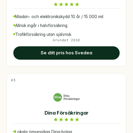
★
★
★
★
★
Maskin- och elektronikskydd 10 år / 15 000 mil
Allrisk ingår i halvförsäkring
Trafikförsäkring utan självrisk
Grundat 2010
Se ditt pris hos Svedea
#3
Dina Försäkringar
★
★
★
★
★
Lokala ömsesidiga Dina-bolag