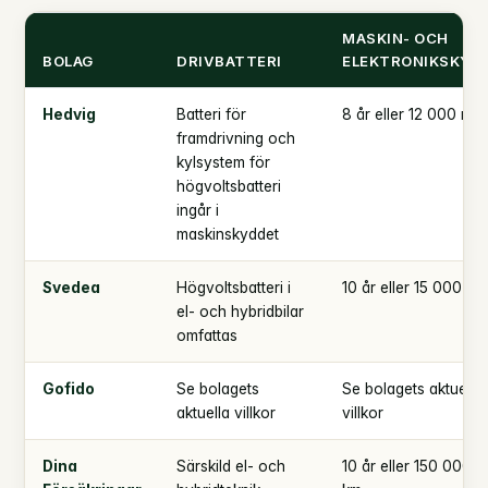
MASKIN- OCH
BOLAG
DRIVBATTERI
ELEKTRONIKSKYD
Hedvig
Batteri för
8 år eller 12 000 mil
framdrivning och
kylsystem för
högvoltsbatteri
ingår i
maskinskyddet
Svedea
Högvoltsbatteri i
10 år eller 15 000 mil
el- och hybridbilar
omfattas
Gofido
Se bolagets
Se bolagets aktuella
aktuella villkor
villkor
Dina
Särskild el- och
10 år eller 150 000