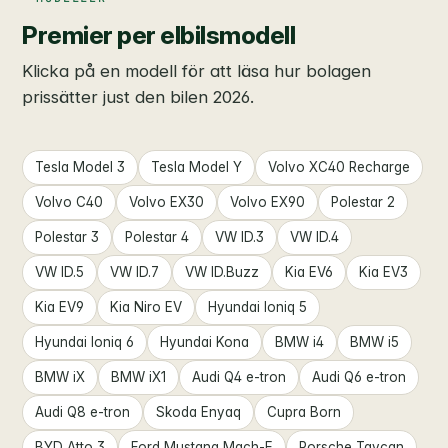
Premier per elbilsmodell
Klicka på en modell för att läsa hur bolagen
prissätter just den bilen 2026.
Tesla Model 3
Tesla Model Y
Volvo XC40 Recharge
Volvo C40
Volvo EX30
Volvo EX90
Polestar 2
Polestar 3
Polestar 4
VW ID.3
VW ID.4
VW ID.5
VW ID.7
VW ID.Buzz
Kia EV6
Kia EV3
Kia EV9
Kia Niro EV
Hyundai Ioniq 5
Hyundai Ioniq 6
Hyundai Kona
BMW i4
BMW i5
BMW iX
BMW iX1
Audi Q4 e-tron
Audi Q6 e-tron
Audi Q8 e-tron
Skoda Enyaq
Cupra Born
BYD Atto 3
Ford Mustang Mach-E
Porsche Taycan