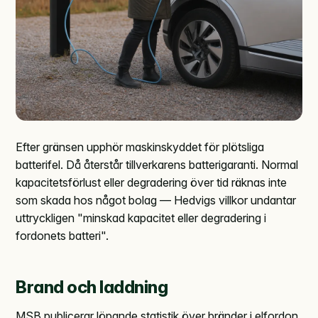
Efter gränsen upphör maskinskyddet för plötsliga
batterifel. Då återstår tillverkarens batterigaranti. Normal
kapacitetsförlust eller degradering över tid räknas inte
som skada hos något bolag — Hedvigs villkor undantar
uttryckligen "minskad kapacitet eller degradering i
fordonets batteri".
Brand och laddning
MSB publicerar löpande statistik över bränder i elfordon.