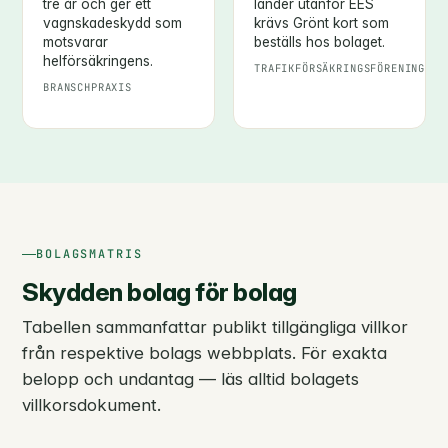
tre år och ger ett
länder utanför EES
vagnskadeskydd som
krävs Grönt kort som
motsvarar
beställs hos bolaget.
helförsäkringens.
TRAFIKFÖRSÄKRINGSFÖRENINGEN
BRANSCHPRAXIS
BOLAGSMATRIS
Skydden bolag för bolag
Tabellen sammanfattar publikt tillgängliga villkor
från respektive bolags webbplats. För exakta
belopp och undantag — läs alltid bolagets
villkorsdokument.