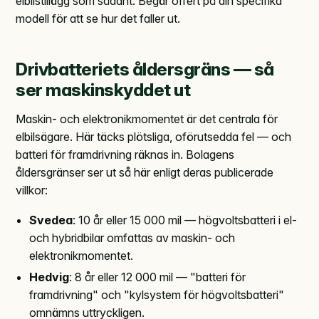
elbilstillägg som sådant. Begär offert på din specifika
modell för att se hur det faller ut.
Drivbatteriets åldersgräns — så
ser maskinskyddet ut
Maskin- och elektronikmomentet är det centrala för
elbilsägare. Här täcks plötsliga, oförutsedda fel — och
batteri för framdrivning räknas in. Bolagens
åldersgränser ser ut så här enligt deras publicerade
villkor:
Svedea
: 10 år eller 15 000 mil — högvoltsbatteri i el-
och hybridbilar omfattas av maskin- och
elektronikmomentet.
Hedvig
: 8 år eller 12 000 mil — "batteri för
framdrivning" och "kylsystem för högvoltsbatteri"
omnämns uttryckligen.