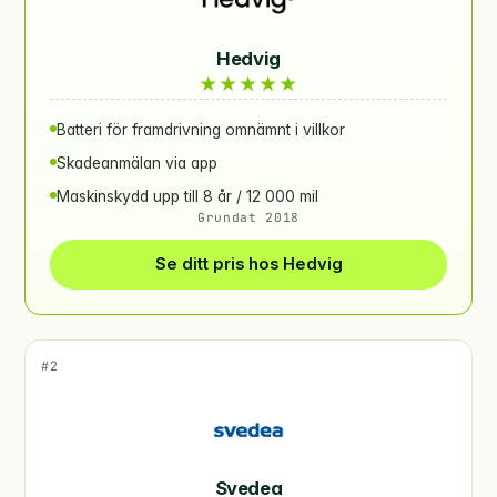
Hedvig
★
★
★
★
★
Batteri för framdrivning omnämnt i villkor
Skadeanmälan via app
Maskinskydd upp till 8 år / 12 000 mil
Grundat 2018
Se ditt pris hos Hedvig
#2
Svedea