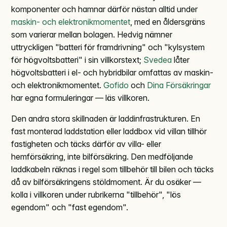
komponenter och hamnar därför nästan alltid under
maskin- och elektronikmomentet
, med en åldersgräns
som varierar mellan bolagen. Hedvig nämner
uttryckligen "batteri för framdrivning" och "kylsystem
för högvoltsbatteri" i sin villkorstext;
Svedea
låter
högvoltsbatteri i el- och hybridbilar omfattas av maskin-
och elektronikmomentet.
Gofido
och
Dina Försäkringar
har egna formuleringar — läs villkoren.
Den andra stora skillnaden är laddinfrastrukturen. En
fast monterad laddstation eller laddbox vid villan tillhör
fastigheten och täcks därför av villa- eller
hemförsäkring, inte bilförsäkring. Den medföljande
laddkabeln räknas i regel som tillbehör till bilen och täcks
då av bilförsäkringens stöldmoment. Är du osäker —
kolla i villkoren under rubrikerna "tillbehör", "lös
egendom" och "fast egendom".