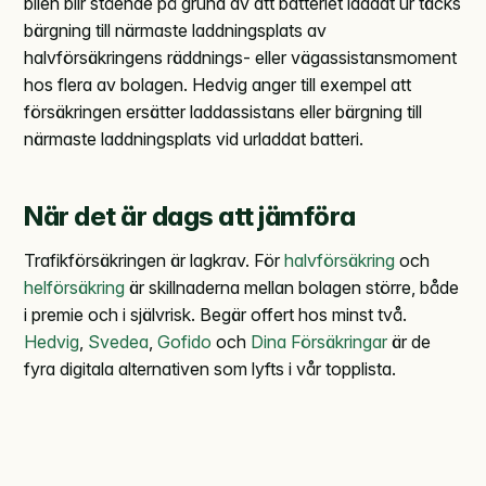
bilen blir stående på grund av att batteriet laddat ur täcks
bärgning till närmaste laddningsplats av
halvförsäkringens räddnings- eller vägassistansmoment
hos flera av bolagen. Hedvig anger till exempel att
försäkringen ersätter laddassistans eller bärgning till
närmaste laddningsplats vid urladdat batteri.
När det är dags att jämföra
Trafikförsäkringen är lagkrav. För
halvförsäkring
och
helförsäkring
är skillnaderna mellan bolagen större, både
i premie och i självrisk. Begär offert hos minst två.
Hedvig
,
Svedea
,
Gofido
och
Dina Försäkringar
är de
fyra digitala alternativen som lyfts i vår topplista.