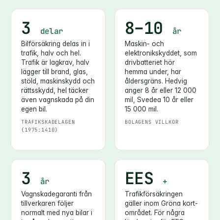
3
8–10
delar
år
Bilförsäkring delas in i
Maskin- och
trafik, halv och hel.
elektronikskyddet, som
Trafik är lagkrav, halv
drivbatteriet hör
lägger till brand, glas,
hemma under, har
stöld, maskinskydd och
åldersgräns. Hedvig
rättsskydd, hel täcker
anger 8 år eller 12 000
även vagnskada på din
mil, Svedea 10 år eller
egen bil.
15 000 mil.
TRAFIKSKADELAGEN
BOLAGENS VILLKOR
(1975:1410)
3
EES
år
+
Vagnskadegaranti från
Trafikförsäkringen
tillverkaren följer
gäller inom Gröna kort-
normalt med nya bilar i
området. För några