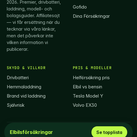
2026. Premier, drivbatteri,
Gofido
laddning, modell- och
bolagsguider. Affiliatesajt
Dina Försäkringar
— vi får ersättning när du
tecknar via våra länkar,
men det påverkar inte
vilken information vi
publicerar.
SKYDD & VILLKOR
PRIS & MODELLER
Drivbatteri
Helförsäkring pris
Hemmaladdning
Elbil vs bensin
Brand vid laddning
Tesla Model Y
Självrisk
Volvo EX30
© 2026 Elbilsförsäkring.com ·
info@elbilsförsäkring.com
Elbilsförsäkringar
Se topplista
Vi reserverar oss för eventuella informationsfel.