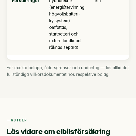
Försäkringar
hybridteknik
km
(energiåtervinning,
högvoltsbatteri-
kylsystem)
omfattas;
startbatteri och
extern laddkabel
räknas separat
För exakta belopp, åldersgränser och undantag — läs alltid det
fullständiga villkorsdokumentet hos respektive bolag.
GUIDER
Läs vidare om elbilsförsäkring