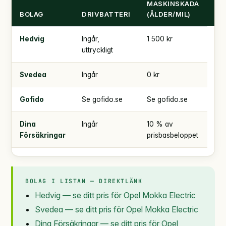
MASKINSKADA
TR
BOLAG
DRIVBATTERI
(ÅLDER/MIL)
SJ
Hedvig
Ingår,
1 500 kr
uttryckligt
Svedea
Ingår
0 kr
Gofido
Se gofido.se
Se gofido.se
Dina
Ingår
10 % av
Försäkringar
prisbasbeloppet
BOLAG I LISTAN — DIREKTLÄNK
Hedvig — se ditt pris för Opel Mokka Electric
Svedea — se ditt pris för Opel Mokka Electric
Dina Försäkringar — se ditt pris för Opel