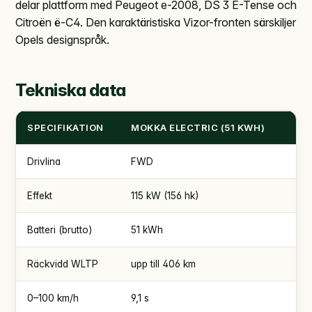
delar plattform med Peugeot e-2008, DS 3 E-Tense och
Citroën ë-C4. Den karaktäristiska Vizor-fronten särskiljer
Opels designspråk.
Tekniska data
SPECIFIKATION
MOKKA ELECTRIC (51 KWH)
Drivlina
FWD
Effekt
115 kW (156 hk)
Batteri (brutto)
51 kWh
Räckvidd WLTP
upp till 406 km
0–100 km/h
9,1 s