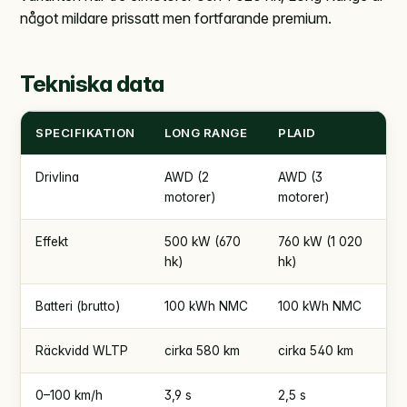
något mildare prissatt men fortfarande premium.
Tekniska data
SPECIFIKATION
LONG RANGE
PLAID
Drivlina
AWD (2
AWD (3
motorer)
motorer)
Effekt
500 kW (670
760 kW (1 020
hk)
hk)
Batteri (brutto)
100 kWh NMC
100 kWh NMC
Räckvidd WLTP
cirka 580 km
cirka 540 km
0–100 km/h
3,9 s
2,5 s