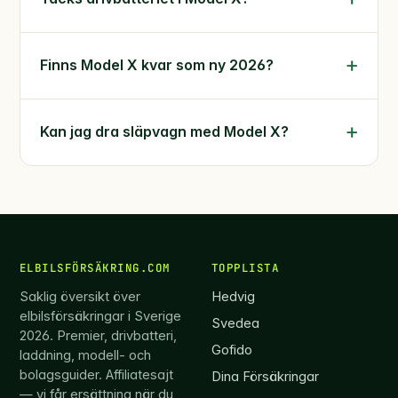
Finns Model X kvar som ny 2026?
Kan jag dra släpvagn med Model X?
ELBILSFÖRSÄKRING.COM
TOPPLISTA
Saklig översikt över
Hedvig
elbilsförsäkringar i Sverige
Svedea
2026. Premier, drivbatteri,
Gofido
laddning, modell- och
bolagsguider. Affiliatesajt
Dina Försäkringar
— vi får ersättning när du