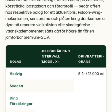
körsträcka, bostadsort och förarprofil — begär offert
hos respektive bolag för ett aktuellt pris. Falcon-wing-
mekanismen, sensorerna och plåten kring dörrkarmen är
dyra att reparera vid kollision eller skadegörelse —
vagnskademomentet sätts därför högre än för en
jämförbar premium-SUV.
HELFÖRSÄKRING
INTERVALL
DRIVBATTERI-
BOLAG
(MODEL X)
GRÄNS
Hedvig
8 år / 12 000 mil
Svedea
Dina
Försäkringar