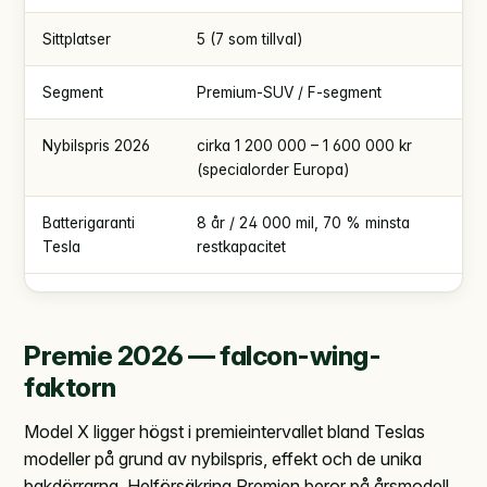
Sittplatser
5 (7 som tillval)
Segment
Premium-SUV / F-segment
Nybilspris 2026
cirka 1 200 000 – 1 600 000 kr
(specialorder Europa)
Batterigaranti
8 år / 24 000 mil, 70 % minsta
Tesla
restkapacitet
Premie 2026 — falcon-wing-
faktorn
Model X ligger högst i premieintervallet bland Teslas
modeller på grund av nybilspris, effekt och de unika
bakdörrarna. Helförsäkring Premien beror på årsmodell,