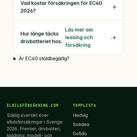
Vad kostar försäkringen för EC40
2026?
Läs mer om
Hur länge täcks
leasing och
.
drivbatteriet hos.
försäkring
Är EC40 stöldbegärlig?
ELBILSFÖRSÄKRING.COM
TOPPLISTA
Saklig översikt över
Hedvig
elbilsförsäkringar i Sverige
Svedea
2026. Premier, drivbatteri,
Gofido
laddning, modell- och