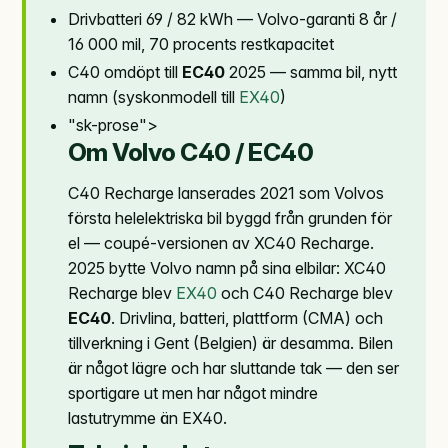
Drivbatteri 69 / 82 kWh — Volvo-garanti 8 år /
16 000 mil, 70 procents restkapacitet
C40 omdöpt till
EC40
2025 — samma bil, nytt
namn (syskonmodell till
EX40
)
"sk-prose">
Om Volvo C40 / EC40
C40 Recharge lanserades 2021 som Volvos
första helelektriska bil byggd från grunden för
el — coupé-versionen av XC40 Recharge.
2025 bytte Volvo namn på sina elbilar: XC40
Recharge blev
EX40
och C40 Recharge blev
EC40
. Drivlina, batteri, plattform (CMA) och
tillverkning i Gent (Belgien) är desamma. Bilen
är något lägre och har sluttande tak — den ser
sportigare ut men har något mindre
lastutrymme än EX40.