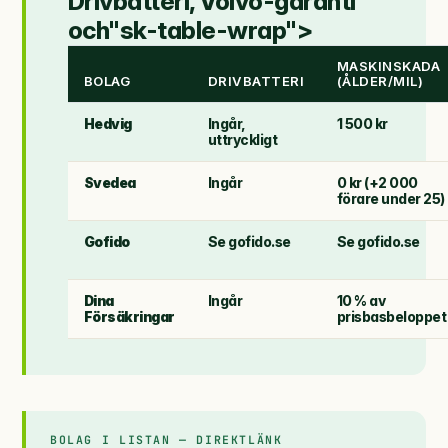
Drivbatteri, Volvo-garanti
och"sk-table-wrap">
MASKINSKADA
BOLAG
DRIVBATTERI
(ÅLDER/MIL)
Hedvig
Ingår,
1 500 kr
uttryckligt
Svedea
Ingår
0 kr (+2 000
förare under 25)
Gofido
Se gofido.se
Se gofido.se
Dina
Ingår
10 % av
Försäkringar
prisbasbeloppet
BOLAG I LISTAN — DIREKTLÄNK