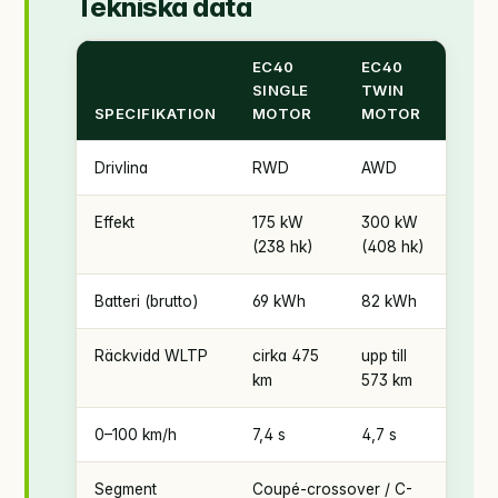
Tekniska data
EC40
EC40
SINGLE
TWIN
SPECIFIKATION
MOTOR
MOTOR
Drivlina
RWD
AWD
Effekt
175 kW
300 kW
(238 hk)
(408 hk)
Batteri (brutto)
69 kWh
82 kWh
Räckvidd WLTP
cirka 475
upp till
km
573 km
0–100 km/h
7,4 s
4,7 s
Segment
Coupé-crossover / C-