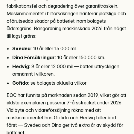
fabrikationsfel och degradering över garantitröskeln.
Maskinmomentet i bilförsäkringen hanterar plötsliga och
oförutsedda skador på batteriet inom bolagets
åldersgräns. Rangordning maskinskada 2026 från högst
till lägst gräns:
Svedea
: 10 år eller 15 000 mil.
Dina Försäkringar
: 10 år eller 150 000 km.
Hedvig
: 8 år eller 12 000 mil — batteri uttryckligen
omnämnt i villkoren.
Gofido
: se bolagets aktuella villkor
EQC har funnits på marknaden sedan 2019, vilket gör att
äldsta exemplaren passerar 7-årsstrecket under 2026.
Vid byte och vidareförsäljning räkna med att
maskinmomentet hos Gofido och Hedvig faller bort
först — Svedea och Dina ger två extra år av skydd för
batteriet.