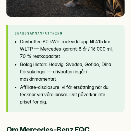
SNABBSAMMANFATTNING
Drivbatteri 80 kWh, räckvidd upp till 415 km
WLTP — Mercedes-garanti 8 år / 16 000 mil,
70 % restkapacitet
Bolag i listan: Hedvig, Svedea, Gofido, Dina
Försäkringar — drivbatteri ingår i
maskinmomentet
Affiliate-disclosure: vi får ersättning när du
tecknar via våra länkar. Det påverkar inte
priset för dig.
Om Mercedes-Benz EQC