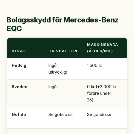
Bolagsskydd för Mercedes-Benz
EQC
MASKINSKADA
TR
BOLAG
DRIVBATTERI
(ÅLDER/MIL)
SJ
Hedvig
Ingår,
1 500 kr
5 0
uttryckligt
Svedea
Ingår
0 kr (+2 000 kr
4 
förare under
000
25)
Gofido
Se gofido.se
Se gofido.se
Se
gof