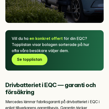
Vill du ha
en konkret offert
för din EQC?
Topplistan visar bolagen sorterade på hur
ofta våra besökare väljer dem.
Se topplistan
Drivbatteriet i EQC — garanti och
försäkring
Mercedes lämnar fabriksgaranti på drivbatteriet i EQC i
enligt tillverkarens garantibevis. Garantin täcker