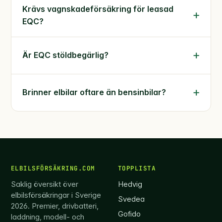
Krävs vagnskadeförsäkring för leasad
EQC?
Är EQC stöldbegärlig?
Brinner elbilar oftare än bensinbilar?
ELBILSFÖRSÄKRING.COM
TOPPLISTA
Saklig översikt över
Hedvig
elbilsförsäkringar i Sverige
Svedea
2026. Premier, drivbatteri,
Gofido
laddning, modell- och