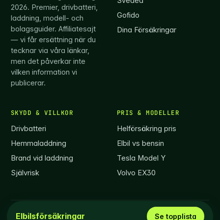
Svedea
2026. Premier, drivbatteri,
Gofido
laddning, modell- och
bolagsguider. Affiliatesajt
Dina Försäkringar
— vi får ersättning när du
tecknar via våra länkar,
men det påverkar inte
vilken information vi
publicerar.
SKYDD & VILLKOR
PRIS & MODELLER
Drivbatteri
Helförsäkring pris
Hemmaladdning
Elbil vs bensin
Brand vid laddning
Tesla Model Y
Självrisk
Volvo EX30
© 2026 Elbilsförsäkring.com ·
info@elbilsförsäkring.com
Elbilsförsäkringar
Se topplista