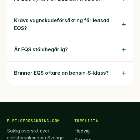
Krävs vagnskadeförsäkring för leasad
EQS?
Är EQS stöldbegärlig?
Brinner EQS oftare än bensin-S-klass?
ELBILSFÖRSÄKRING.COM
TOPPLISTA
Saklig översikt över
Hedvig
elbilsförsäkringar i Sverige