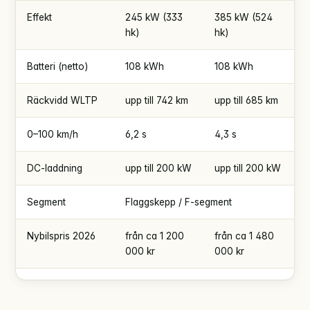
Effekt
245 kW (333
385 kW (524
hk)
hk)
Batteri (netto)
108 kWh
108 kWh
Räckvidd WLTP
upp till 742 km
upp till 685 km
0–100 km/h
6,2 s
4,3 s
DC-laddning
upp till 200 kW
upp till 200 kW
Segment
Flaggskepp / F-segment
Nybilspris 2026
från ca 1 200
från ca 1 480
000 kr
000 kr