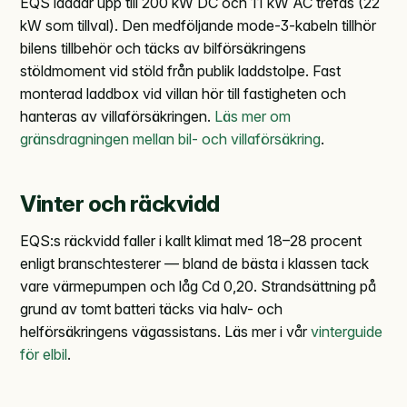
EQS laddar upp till 200 kW DC och 11 kW AC trefas (22
kW som tillval). Den medföljande mode-3-kabeln tillhör
bilens tillbehör och täcks av bilförsäkringens
stöldmoment vid stöld från publik laddstolpe. Fast
monterad laddbox vid villan hör till fastigheten och
hanteras av villaförsäkringen.
Läs mer om
gränsdragningen mellan bil- och villaförsäkring
.
Vinter och räckvidd
EQS:s räckvidd faller i kallt klimat med 18–28 procent
enligt branschtesterer — bland de bästa i klassen tack
vare värmepumpen och låg Cd 0,20. Strandsättning på
grund av tomt batteri täcks via halv- och
helförsäkringens vägassistans. Läs mer i vår
vinterguide
för elbil
.