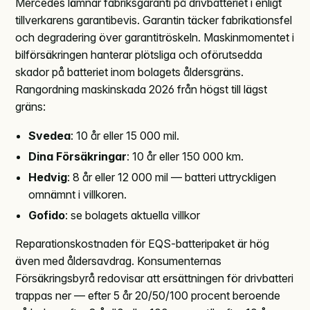
Mercedes lämnar fabriksgaranti på drivbatteriet i enligt
tillverkarens garantibevis. Garantin täcker fabrikationsfel
och degradering över garantitröskeln. Maskinmomentet i
bilförsäkringen hanterar plötsliga och oförutsedda
skador på batteriet inom bolagets åldersgräns.
Rangordning maskinskada 2026 från högst till lägst
gräns:
Svedea
: 10 år eller 15 000 mil.
Dina Försäkringar
: 10 år eller 150 000 km.
Hedvig
: 8 år eller 12 000 mil — batteri uttryckligen
omnämnt i villkoren.
Gofido
: se bolagets aktuella villkor
Reparationskostnaden för EQS-batteripaket är hög
även med åldersavdrag. Konsumenternas
Försäkringsbyrå redovisar att ersättningen för drivbatteri
trappas ner — efter 5 år 20/50/100 procent beroende