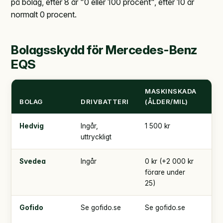
på bolag, efter 8 år "0 eller 100 procent", efter 10 år
normalt 0 procent.
Bolagsskydd för Mercedes-Benz
EQS
MASKINSKADA
TR
BOLAG
DRIVBATTERI
(ÅLDER/MIL)
SJ
Hedvig
Ingår,
1 500 kr
5 0
uttryckligt
Svedea
Ingår
0 kr (+2 000 kr
4 
förare under
000
25)
Gofido
Se gofido.se
Se gofido.se
Se
gof