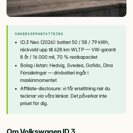
SNABBSAMMANFATTNING
ID.3 Neo (2026): batteri 50 / 58 / 79 kWh,
räckvidd upp till 628 km WLTP — VW-garanti
8 år / 16 000 mil, 70 % restkapacitet
Bolag i listan: Hedvig, Svedea, Gofido, Dina
Försäkringar — drivbatteri ingår i
maskinmomentet
Affiliate-disclosure: vi får ersättning när du
tecknar via våra länkar. Det påverkar inte
priset för dig.
Om Volkswagen ID.3