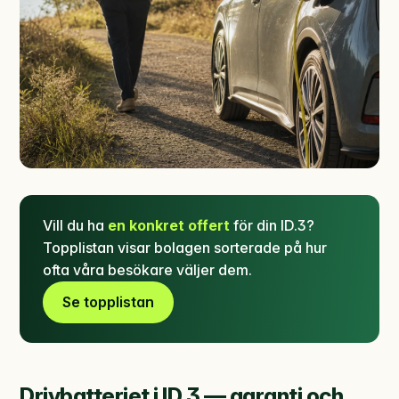
Vill du ha
en konkret offert
för din ID.3?
Topplistan visar bolagen sorterade på hur
ofta våra besökare väljer dem.
Se topplistan
Drivbatteriet i ID.3 — garanti och