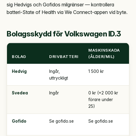
sig Hedvigs och Gofidos milgränser — kontrollera
batteri-State of Health via We Connect-appen vid byte.
Bolagsskydd för Volkswagen ID.3
MASKINSKADA
TR
BOLAG
DRIVBATTERI
(ÅLDER/MIL)
SJ
Hedvig
Ingår,
1 500 kr
5 0
uttryckligt
Svedea
Ingår
0 kr (+2 000 kr
4 
förare under
000
25)
Gofido
Se gofido.se
Se gofido.se
Se
gof