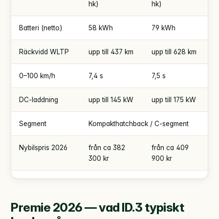
hk)
hk)
Batteri (netto)
58 kWh
79 kWh
Räckvidd WLTP
upp till 437 km
upp till 628 km
0–100 km/h
7,4 s
7,5 s
DC-laddning
upp till 145 kW
upp till 175 kW
Segment
Kompakthatchback / C-segment
Nybilspris 2026
från ca 382
från ca 409
300 kr
900 kr
Premie 2026 — vad ID.3 typiskt