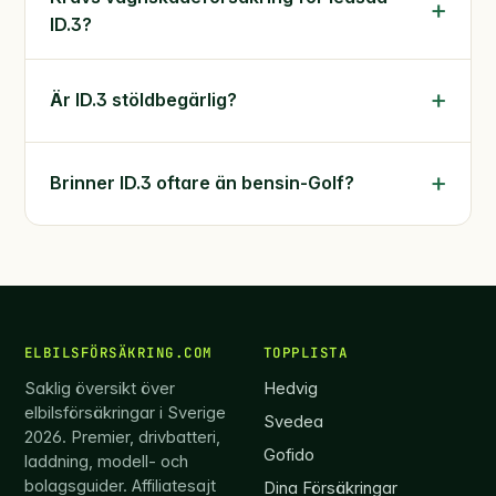
ID.3?
Är ID.3 stöldbegärlig?
Brinner ID.3 oftare än bensin-Golf?
ELBILSFÖRSÄKRING.COM
TOPPLISTA
Saklig översikt över
Hedvig
elbilsförsäkringar i Sverige
Svedea
2026. Premier, drivbatteri,
Gofido
laddning, modell- och
bolagsguider. Affiliatesajt
Dina Försäkringar